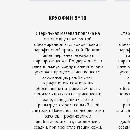
КРУОФИН 5*10
Стерильная мазевая повязка на
Стер
основе крупноячеистой
обезжиренной хлопковой ткани с
обез
парафиновой пропиткой. Повязка
параф
гипоаллергенна, воздухо и
г
парапроницаема. Поддерживает в
парап
ране влажную среду и значительно
ране 
ускоряет процесс лечения плохо
уско
заживающих ран. За счет
з
парафиновой композиции
п
обеспечивает атравматичность
обес
повязки - повязка не прилепает к
повяз
ране, вследствии чего не
р
травмируется ростковыый слой
трав
эпителия. Применяется для лечения
эпител
ожогов, трофических и
диабетических язв, пролежней ,
диаб
ссадин, при трансплантации кожи.
ссади