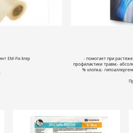
нт EM-Fix krep
- помогает при растяже
профилактики травм;- абсол
.
% хлопка;- гипоаллергенн
П