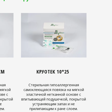
СМ
КРУОТЕК 10*25
ная
Стерильная гипоаллергенная
мягкой
самоклеющаяся повязка на мягкой
ове с
эластичной нетканной основе с
окрытой
впитывающей подушечкой, покрытой
е
устраняющим запах и не
ем.
прилипающим к ране слоем.