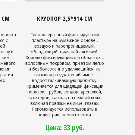
3 СМ
КРУОПОР 2,5*914 СМ
повязка
Гипоаллергенный фиктсирующий
ся с
пластырь на бумажной основе ,
ой ,
воздухо и паропроницаемый,
лезу и
обладающий щядящей адгезией.
яющим
Хорошо фиксирующийся в областях с
ежевого
волосяным покровом, при этом легко
чении
и безболезненно удаляющийся, не
крытия
вызывая раздражений. имеет
ого
водоотталкивающую пропитку.
Применяется для щадящей фиксации
повязок, трубок, зондов, дренажей,
катетеров, канюль на нежной коже
включая повязки на лице, глазах.
Рекомендуется использовать в
педиатрии, неонатологии.
Цена: 33 руб.