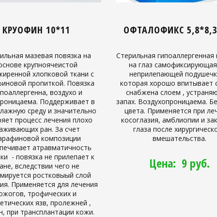
КРУОФИН 10*11
ОФТАЛОФИКС 5,8*8,
ильная мазевая повязка на
Стерильная гипоаллергенная 
основе крупноячеистой
на глаз самофиксирующая
жиренной хлопковой ткани с
неприлепающей подушечк
иновой пропиткой. Повязка
которая хорошо впитывает с
ипоаллергенна, воздухо и
снабжена слоем , устран
роницаема. Поддерживает в
запах. Воздухопроницаема. Б
влажную среду и значительно
цвета. Применяется при ле
ряет процесс лечения плохо
косоглазия, амблиопии и за
аживающих ран. За счет
глаза после хирургическ
арафиновой композиции
вмешательства.
печивает атравматичность
ки - повязка не прилепает к
Цена: 9 руб.
ане, вследствии чего не
мируется ростковыый слой
ия. Применяется для лечения
ожогов, трофических и
етических язв, пролежней ,
н, при трансплантации кожи.