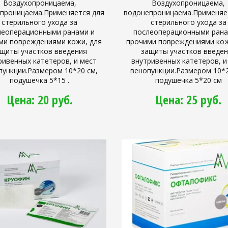
Воздухопроницаема,
Воздухопроницаема,
проницаема.Применяется для
водонепроницаема.Применяе
стерильного ухода за
стерильного ухода за
леоперационными ранами и
послеоперационными рана
ми повреждениями кожи, для
прочими повреждениями кож
щиты участков введения
защиты участков введе
ривенных катетеров, и мест
внутривенных катетеров, и
пункции.Размером 10*20 см,
венопункции.Размером 10*2
подушечка 5*15 .
подушечка 5*20 см
Цена: 20 руб.
Цена: 25 руб.