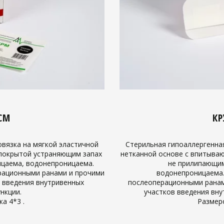
СМ
КР
вязка на мягкой эластичной
Стерильная гипоаллергенна
покрытой устраняющим запах
нетканной основе с впитыва
ицаема, водонепроницаема.
не прилипающим
ерационными ранами и прочими
водонепроницаема.
 введения внутривенных
послеоперационными ранам
нкции.
участков введения вну
а 4*3 .
Размеро